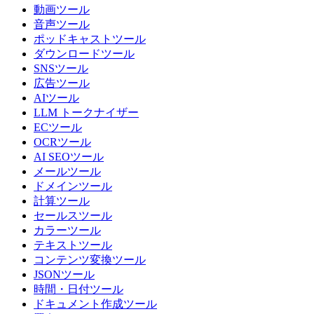
動画ツール
音声ツール
ポッドキャストツール
ダウンロードツール
SNSツール
広告ツール
AIツール
LLM トークナイザー
ECツール
OCRツール
AI SEOツール
メールツール
ドメインツール
計算ツール
セールスツール
カラーツール
テキストツール
コンテンツ変換ツール
JSONツール
時間・日付ツール
ドキュメント作成ツール