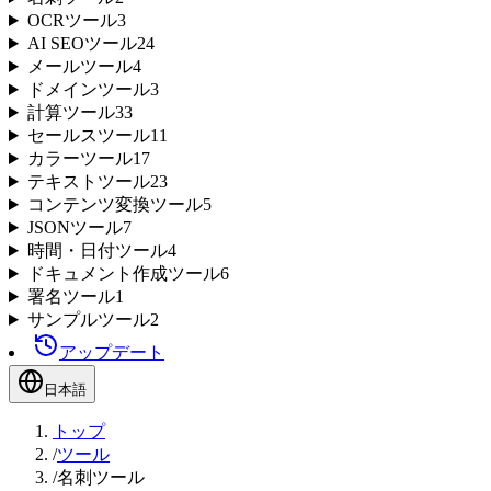
OCRツール
3
AI SEOツール
24
メールツール
4
ドメインツール
3
計算ツール
33
セールスツール
11
カラーツール
17
テキストツール
23
コンテンツ変換ツール
5
JSONツール
7
時間・日付ツール
4
ドキュメント作成ツール
6
署名ツール
1
サンプルツール
2
アップデート
日本語
トップ
/
ツール
/
名刺ツール