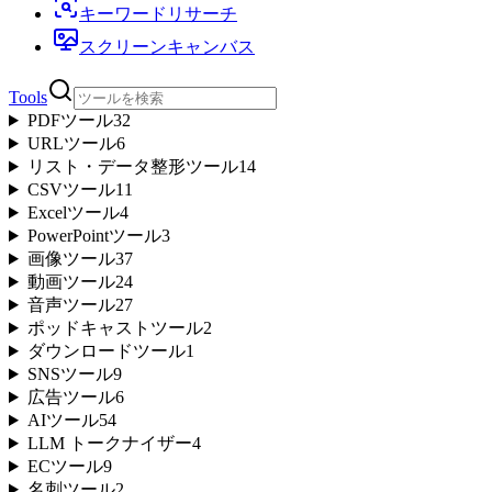
キーワードリサーチ
スクリーンキャンバス
Tools
PDFツール
32
URLツール
6
リスト・データ整形ツール
14
CSVツール
11
Excelツール
4
PowerPointツール
3
画像ツール
37
動画ツール
24
音声ツール
27
ポッドキャストツール
2
ダウンロードツール
1
SNSツール
9
広告ツール
6
AIツール
54
LLM トークナイザー
4
ECツール
9
名刺ツール
2