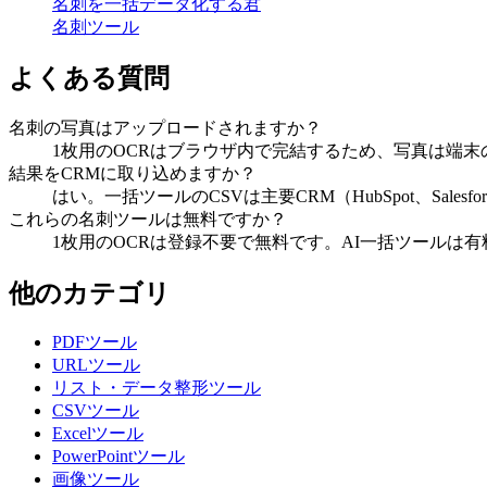
名刺を一括データ化する君
名刺ツール
よくある質問
名刺の写真はアップロードされますか？
1枚用のOCRはブラウザ内で完結するため、写真は端
結果をCRMに取り込めますか？
はい。一括ツールのCSVは主要CRM（HubSpot、Sa
これらの名刺ツールは無料ですか？
1枚用のOCRは登録不要で無料です。AI一括ツールは
他のカテゴリ
PDFツール
URLツール
リスト・データ整形ツール
CSVツール
Excelツール
PowerPointツール
画像ツール