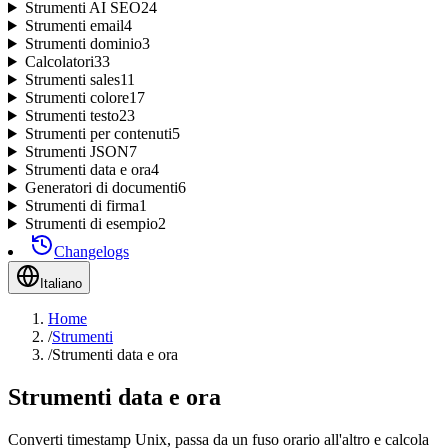
Strumenti AI SEO
24
Strumenti email
4
Strumenti dominio
3
Calcolatori
33
Strumenti sales
11
Strumenti colore
17
Strumenti testo
23
Strumenti per contenuti
5
Strumenti JSON
7
Strumenti data e ora
4
Generatori di documenti
6
Strumenti di firma
1
Strumenti di esempio
2
Changelogs
Italiano
Home
/
Strumenti
/
Strumenti data e ora
Strumenti data e ora
Converti timestamp Unix, passa da un fuso orario all'altro e calcola