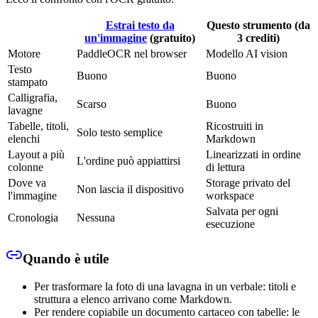
Estrai testo da
Questo strumento (da
un'immagine
(gratuito)
3 crediti)
Motore
PaddleOCR nel browser
Modello AI vision
Testo
Buono
Buono
stampato
Calligrafia,
Scarso
Buono
lavagne
Tabelle, titoli,
Ricostruiti in
Solo testo semplice
elenchi
Markdown
Layout a più
Linearizzati in ordine
L'ordine può appiattirsi
colonne
di lettura
Dove va
Storage privato del
Non lascia il dispositivo
l'immagine
workspace
Salvata per ogni
Cronologia
Nessuna
esecuzione
Quando è utile
Per trasformare la foto di una lavagna in un verbale: titoli e
struttura a elenco arrivano come Markdown.
Per rendere copiabile un documento cartaceo con tabelle: le