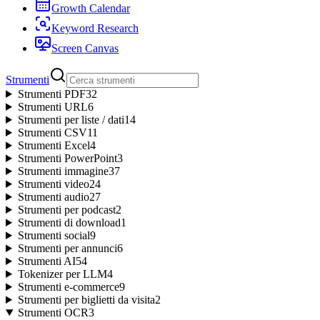
Growth Calendar
Keyword Research
Screen Canvas
Strumenti
Strumenti PDF
32
Strumenti URL
6
Strumenti per liste / dati
14
Strumenti CSV
11
Strumenti Excel
4
Strumenti PowerPoint
3
Strumenti immagine
37
Strumenti video
24
Strumenti audio
27
Strumenti per podcast
2
Strumenti di download
1
Strumenti social
9
Strumenti per annunci
6
Strumenti AI
54
Tokenizer per LLM
4
Strumenti e-commerce
9
Strumenti per biglietti da visita
2
Strumenti OCR
3