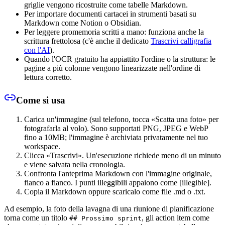
griglie vengono ricostruite come tabelle Markdown.
Per importare documenti cartacei in strumenti basati su
Markdown come Notion o Obsidian.
Per leggere promemoria scritti a mano: funziona anche la
scrittura frettolosa (c'è anche il dedicato
Trascrivi calligrafia
con l'AI
).
Quando l'OCR gratuito ha appiattito l'ordine o la struttura: le
pagine a più colonne vengono linearizzate nell'ordine di
lettura corretto.
Come si usa
Carica un'immagine (sul telefono, tocca «Scatta una foto» per
fotografarla al volo). Sono supportati PNG, JPEG e WebP
fino a 10MB; l'immagine è archiviata privatamente nel tuo
workspace.
Clicca «Trascrivi». Un'esecuzione richiede meno di un minuto
e viene salvata nella cronologia.
Confronta l'anteprima Markdown con l'immagine originale,
fianco a fianco. I punti illeggibili appaiono come [illegible].
Copia il Markdown oppure scaricalo come file .md o .txt.
Ad esempio, la foto della lavagna di una riunione di pianificazione
torna come un titolo
, gli action item come
## Prossimo sprint