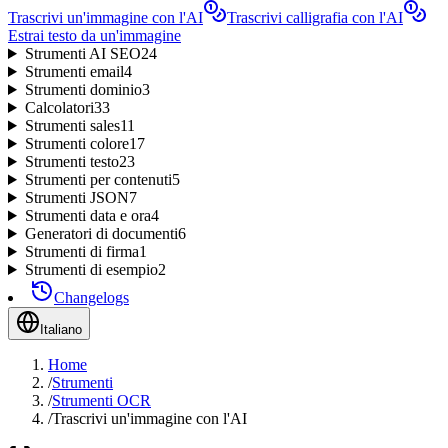
Trascrivi un'immagine con l'AI
Trascrivi calligrafia con l'AI
Estrai testo da un'immagine
Strumenti AI SEO
24
Strumenti email
4
Strumenti dominio
3
Calcolatori
33
Strumenti sales
11
Strumenti colore
17
Strumenti testo
23
Strumenti per contenuti
5
Strumenti JSON
7
Strumenti data e ora
4
Generatori di documenti
6
Strumenti di firma
1
Strumenti di esempio
2
Changelogs
Italiano
Home
/
Strumenti
/
Strumenti OCR
/
Trascrivi un'immagine con l'AI