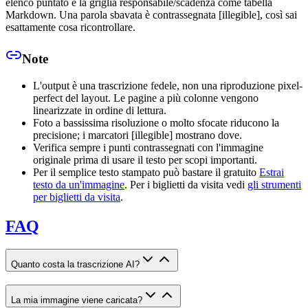
elenco puntato e la griglia responsabile/scadenza come tabella
Markdown. Una parola sbavata è contrassegnata [illegible], così sai
esattamente cosa ricontrollare.
Note
L'output è una trascrizione fedele, non una riproduzione pixel-
perfect del layout. Le pagine a più colonne vengono
linearizzate in ordine di lettura.
Foto a bassissima risoluzione o molto sfocate riducono la
precisione; i marcatori [illegible] mostrano dove.
Verifica sempre i punti contrassegnati con l'immagine
originale prima di usare il testo per scopi importanti.
Per il semplice testo stampato può bastare il gratuito
Estrai
testo da un'immagine
. Per i biglietti da visita vedi
gli strumenti
per biglietti da visita
.
FAQ
Quanto costa la trascrizione AI?
La mia immagine viene caricata?