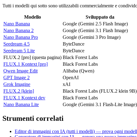
Tutti i modelli qui sotto sono utilizzabili commercialmente e condivido
Modello
Sviluppato da
Nano Banana
Google (Gemini 2.5 Flash Image)
Nano Banana 2
Google (Gemini 3.1 Flash Image)
Nano Banana Pro
Google (Gemini 3 Pro Image)
Seedream 4.5
ByteDance
Seedream 5 Lite
ByteDance
FLUX.2 [pro]
(questa pagina)
Black Forest Labs
FLUX.1 Kontext [pro]
Black Forest Labs
Qwen Image Edit
Alibaba (Qwen)
GPT Image 2
OpenAI
Grok Imagine
xAI
FLUX.2 [klein]
Black Forest Labs (FLUX.2 klein 9B)
FLUX.1 Kontext dev
Black Forest Labs
Nano Banana Lite
Google (Gemini 3.1 Flash-Lite Image)
Strumenti correlati
Editor di immagini con IA (tutti i modelli) — prova ogni modell
Generatore di immagini con IA — genera una nuova immagine d