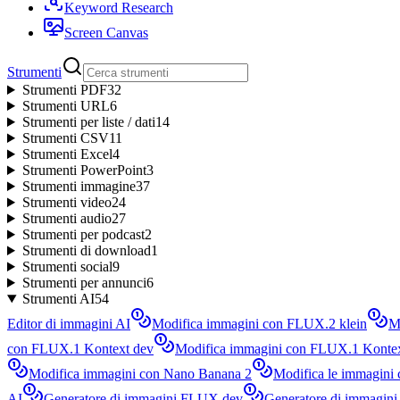
Keyword Research
Screen Canvas
Strumenti
Strumenti PDF
32
Strumenti URL
6
Strumenti per liste / dati
14
Strumenti CSV
11
Strumenti Excel
4
Strumenti PowerPoint
3
Strumenti immagine
37
Strumenti video
24
Strumenti audio
27
Strumenti per podcast
2
Strumenti di download
1
Strumenti social
9
Strumenti per annunci
6
Strumenti AI
54
Editor di immagini AI
Modifica immagini con FLUX.2 klein
M
con FLUX.1 Kontext dev
Modifica immagini con FLUX.1 Kontex
Modifica immagini con Nano Banana 2
Modifica le immagini
AI
Generatore di immagini FLUX dev
Generatore di immagin