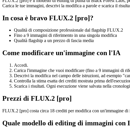
FLUX.2 [pro] è il modello di editing di punta di Black Forest Labs, pen
Carica le tue immagini, descrivi la modifica a parole e scarica il risul
In cosa è bravo FLUX.2 [pro]?
Qualità di composizione professionale dal flagship FLUX.2
Fino a 9 immagini di riferimento in una singola modifica
Qualità flagship a un prezzo di fascia media
Come modificare un'immagine con l'IA
Accedi.
Carica l'immagine che vuoi modificare (fino a 9 immagini di rif
Descrivi la modifica nel campo delle istruzioni, ad esempio "ca
Controlla la stima esatta dei crediti mostrata prima dell'esecuz
Scarica i risultati. Ogni esecuzione viene salvata nella cronolo
Prezzi di FLUX.2 [pro]
FLUX.2 [pro] costa circa 18 crediti per modifica con un'immagine di i
Quale modello di editing di immagini con 