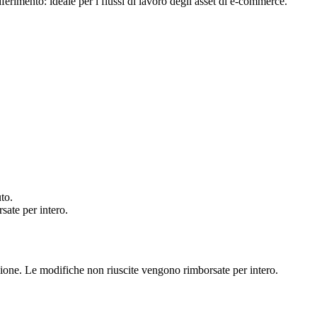
erimento: ideale per i flussi di lavoro degli asset di e-commerce.
to.
sate per intero.
ione. Le modifiche non riuscite vengono rimborsate per intero.