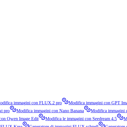
odifica immagini con FLUX.2 pro
Modifica immagini con GPT Im
t pro
Modifica immagini con Nano Banana
Modifica immagini 
 con Qwen Image Edit
Modifica le immagini con Seedream 4.5
M
i FLUX Krea
Generatore di immagini FLUX schnell
Generatore 