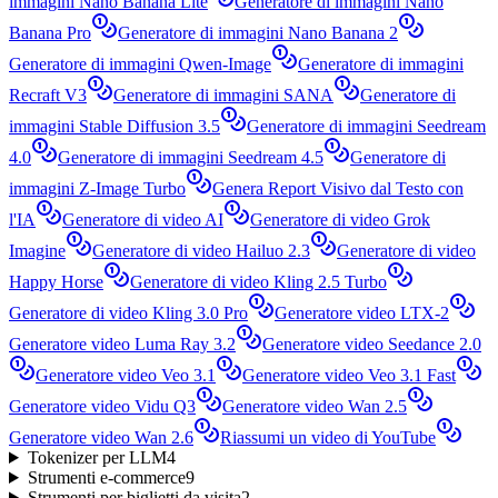
immagini Nano Banana Lite
Generatore di immagini Nano
Banana Pro
Generatore di immagini Nano Banana 2
Generatore di immagini Qwen-Image
Generatore di immagini
Recraft V3
Generatore di immagini SANA
Generatore di
immagini Stable Diffusion 3.5
Generatore di immagini Seedream
4.0
Generatore di immagini Seedream 4.5
Generatore di
immagini Z-Image Turbo
Genera Report Visivo dal Testo con
l'IA
Generatore di video AI
Generatore di video Grok
Imagine
Generatore di video Hailuo 2.3
Generatore di video
Happy Horse
Generatore di video Kling 2.5 Turbo
Generatore di video Kling 3.0 Pro
Generatore video LTX-2
Generatore video Luma Ray 3.2
Generatore video Seedance 2.0
Generatore video Veo 3.1
Generatore video Veo 3.1 Fast
Generatore video Vidu Q3
Generatore video Wan 2.5
Generatore video Wan 2.6
Riassumi un video di YouTube
Tokenizer per LLM
4
Strumenti e-commerce
9
Strumenti per biglietti da visita
2