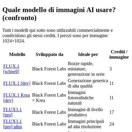
Quale modello di immagini AI usare?
(confronto)
Tutti i modelli qui sotto sono utilizzabili commercialmente e
condividono gli stessi crediti. I prezzi sono per immagine
1024×1024.
Crediti /
Modello
Sviluppato da
Ideale per
immagine
Bozze rapide,
FLUX.1
Black Forest Labs
miniature,
3
[schnell]
generazione in serie
Generazione generica
FLUX.1 [dev]
Black Forest Labs
11
di alta qualità
Immagini
FLUX.1 Krea
Black Forest Labs
fotorealistiche
11
[dev]
× Krea
naturali
FLUX1.1
Immagini di livello
Black Forest Labs
17
[pro]
produttivo
FLUX1.1
Immagini principali
Black Forest Labs
24
[pro] ultra
ad alta risoluzione