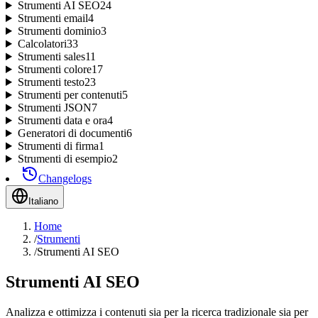
Strumenti AI SEO
24
Strumenti email
4
Strumenti dominio
3
Calcolatori
33
Strumenti sales
11
Strumenti colore
17
Strumenti testo
23
Strumenti per contenuti
5
Strumenti JSON
7
Strumenti data e ora
4
Generatori di documenti
6
Strumenti di firma
1
Strumenti di esempio
2
Changelogs
Italiano
Home
/
Strumenti
/
Strumenti AI SEO
Strumenti AI SEO
Analizza e ottimizza i contenuti sia per la ricerca tradizionale sia per