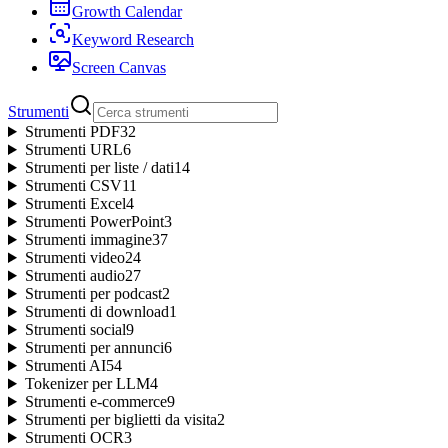
Growth Calendar
Keyword Research
Screen Canvas
Strumenti
Strumenti PDF
32
Strumenti URL
6
Strumenti per liste / dati
14
Strumenti CSV
11
Strumenti Excel
4
Strumenti PowerPoint
3
Strumenti immagine
37
Strumenti video
24
Strumenti audio
27
Strumenti per podcast
2
Strumenti di download
1
Strumenti social
9
Strumenti per annunci
6
Strumenti AI
54
Tokenizer per LLM
4
Strumenti e-commerce
9
Strumenti per biglietti da visita
2
Strumenti OCR
3