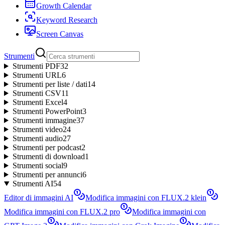
Growth Calendar
Keyword Research
Screen Canvas
Strumenti
Strumenti PDF
32
Strumenti URL
6
Strumenti per liste / dati
14
Strumenti CSV
11
Strumenti Excel
4
Strumenti PowerPoint
3
Strumenti immagine
37
Strumenti video
24
Strumenti audio
27
Strumenti per podcast
2
Strumenti di download
1
Strumenti social
9
Strumenti per annunci
6
Strumenti AI
54
Editor di immagini AI
Modifica immagini con FLUX.2 klein
Modifica immagini con FLUX.2 pro
Modifica immagini con