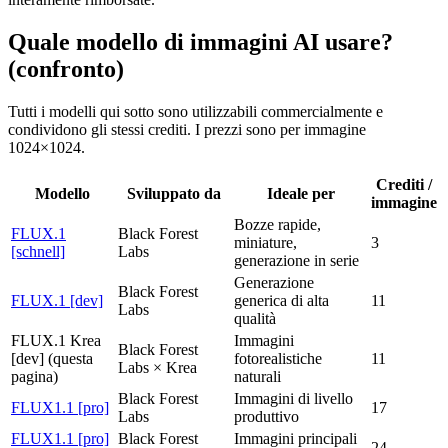
Quale modello di immagini AI usare?
(confronto)
Tutti i modelli qui sotto sono utilizzabili commercialmente e
condividono gli stessi crediti. I prezzi sono per immagine
1024×1024.
Crediti /
Modello
Sviluppato da
Ideale per
immagine
Bozze rapide,
FLUX.1
Black Forest
miniature,
3
[schnell]
Labs
generazione in serie
Generazione
Black Forest
FLUX.1 [dev]
generica di alta
11
Labs
qualità
FLUX.1 Krea
Immagini
Black Forest
[dev]
(questa
fotorealistiche
11
Labs × Krea
pagina)
naturali
Black Forest
Immagini di livello
FLUX1.1 [pro]
17
Labs
produttivo
FLUX1.1 [pro]
Black Forest
Immagini principali
24