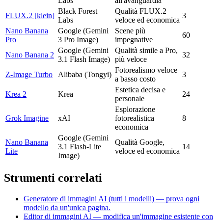
Labs
all'avanguardia
Black Forest
Qualità FLUX.2
FLUX.2 [klein]
3
Labs
veloce ed economica
Nano Banana
Google (Gemini
Scene più
60
Pro
3 Pro Image)
impegnative
Google (Gemini
Qualità simile a Pro,
Nano Banana 2
32
3.1 Flash Image)
più veloce
Fotorealismo veloce
Z-Image Turbo
Alibaba (Tongyi)
3
a basso costo
Estetica decisa e
Krea 2
Krea
24
personale
Esplorazione
Grok Imagine
xAI
fotorealistica
8
economica
Google (Gemini
Nano Banana
Qualità Google,
3.1 Flash-Lite
14
Lite
veloce ed economica
Image)
Strumenti correlati
Generatore di immagini AI (tutti i modelli) — prova ogni
modello da un'unica pagina.
Editor di immagini AI — modifica un'immagine esistente con