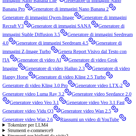
immagini Nano Banana Lite
Generatore di immagini Nano
Banana Pro
Generatore di immagini Nano Banana 2
Generatore di immagini Qwen-Image
Generatore di immagini
Recraft V3
Generatore di immagini SANA
Generatore di
immagini Stable Diffusion 3.5
Generatore di immagini Seedream
4.0
Generatore di immagini Seedream 4.5
Generatore di
immagini Z-Image Turbo
Genera Report Visivo dal Testo con
l'IA
Generatore di video AI
Generatore di video Grok
Imagine
Generatore di video Hailuo 2.3
Generatore di video
Happy Horse
Generatore di video Kling 2.5 Turbo
Generatore di video Kling 3.0 Pro
Generatore video LTX-2
Generatore video Luma Ray 3.2
Generatore video Seedance 2.0
Generatore video Veo 3.1
Generatore video Veo 3.1 Fast
Generatore video Vidu Q3
Generatore video Wan 2.5
Generatore video Wan 2.6
Riassumi un video di YouTube
Tokenizer per LLM
4
Strumenti e-commerce
9
Strumenti per biglietti da visita
2