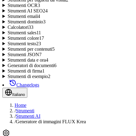
Strumenti OCR
3
Strumenti AI SEO
24
Strumenti email
4
Strumenti dominio
3
Calcolatori
33
Strumenti sales
11
Strumenti colore
17
Strumenti testo
23
Strumenti per contenuti
5
Strumenti JSON
7
Strumenti data e ora
4
Generatori di documenti
6
Strumenti di firma
1
Strumenti di esempio
2
Changelogs
Italiano
Home
/
Strumenti
/
Strumenti AI
/
Generatore di immagini FLUX Krea