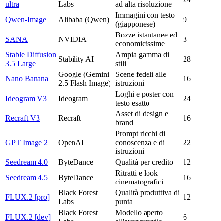
ultra
Labs
ad alta risoluzione
Immagini con testo
Qwen-Image
Alibaba (Qwen)
9
(giapponese)
Bozze istantanee ed
SANA
NVIDIA
3
economicissime
Stable Diffusion
Ampia gamma di
Stability AI
28
3.5 Large
stili
Google (Gemini
Scene fedeli alle
Nano Banana
16
2.5 Flash Image)
istruzioni
Loghi e poster con
Ideogram V3
Ideogram
24
testo esatto
Asset di design e
Recraft V3
Recraft
16
brand
Prompt ricchi di
GPT Image 2
OpenAI
conoscenza e di
22
istruzioni
Seedream 4.0
ByteDance
Qualità per credito
12
Ritratti e look
Seedream 4.5
ByteDance
16
cinematografici
Black Forest
Qualità produttiva di
FLUX.2 [pro]
12
Labs
punta
Black Forest
Modello aperto
FLUX.2 [dev]
6