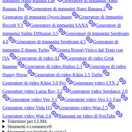
immagini Nano Banana Lite
Generatore di immagini Nano
Banana Pro
Generatore di immagini Nano Banana 2
Generatore di immagini Qwen-Image
Generatore di immagini
Recraft V3
Generatore di immagini SANA
Generatore di
immagini Stable Diffusion 3.5
Generatore di immagini Seedream
4.0
Generatore di immagini Seedream 4.5
Generatore di
immagini Z-Image Turbo
Genera Report Visivo dal Testo con
l'IA
Generatore di video AI
Generatore di video Grok
Imagine
Generatore di video Hailuo 2.3
Generatore di video
Happy Horse
Generatore di video Kling 2.5 Turbo
Generatore di video Kling 3.0 Pro
Generatore video LTX-2
Generatore video Luma Ray 3.2
Generatore video Seedance 2.0
Generatore video Veo 3.1
Generatore video Veo 3.1 Fast
Generatore video Vidu Q3
Generatore video Wan 2.5
Generatore video Wan 2.6
Riassumi un video di YouTube
Tokenizer per LLM
4
Strumenti e-commerce
9
Strumenti per biglietti da visita
2