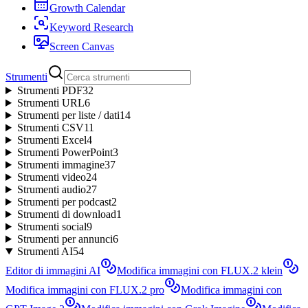
Growth Calendar
Keyword Research
Screen Canvas
Strumenti
Strumenti PDF
32
Strumenti URL
6
Strumenti per liste / dati
14
Strumenti CSV
11
Strumenti Excel
4
Strumenti PowerPoint
3
Strumenti immagine
37
Strumenti video
24
Strumenti audio
27
Strumenti per podcast
2
Strumenti di download
1
Strumenti social
9
Strumenti per annunci
6
Strumenti AI
54
Editor di immagini AI
Modifica immagini con FLUX.2 klein
Modifica immagini con FLUX.2 pro
Modifica immagini con