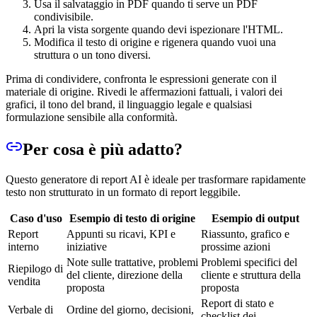
Usa il salvataggio in PDF quando ti serve un PDF
condivisibile.
Apri la vista sorgente quando devi ispezionare l'HTML.
Modifica il testo di origine e rigenera quando vuoi una
struttura o un tono diversi.
Prima di condividere, confronta le espressioni generate con il
materiale di origine. Rivedi le affermazioni fattuali, i valori dei
grafici, il tono del brand, il linguaggio legale e qualsiasi
formulazione sensibile alla conformità.
Per cosa è più adatto?
Questo generatore di report AI è ideale per trasformare rapidamente
testo non strutturato in un formato di report leggibile.
Caso d'uso
Esempio di testo di origine
Esempio di output
Report
Appunti su ricavi, KPI e
Riassunto, grafico e
interno
iniziative
prossime azioni
Note sulle trattative, problemi
Problemi specifici del
Riepilogo di
del cliente, direzione della
cliente e struttura della
vendita
proposta
proposta
Report di stato e
Verbale di
Ordine del giorno, decisioni,
checklist dei