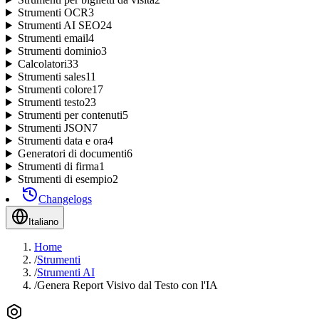
Strumenti OCR
3
Strumenti AI SEO
24
Strumenti email
4
Strumenti dominio
3
Calcolatori
33
Strumenti sales
11
Strumenti colore
17
Strumenti testo
23
Strumenti per contenuti
5
Strumenti JSON
7
Strumenti data e ora
4
Generatori di documenti
6
Strumenti di firma
1
Strumenti di esempio
2
Changelogs
Italiano
Home
/
Strumenti
/
Strumenti AI
/
Genera Report Visivo dal Testo con l'IA