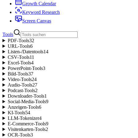
Growth Calendar
Keyword Research
Screen Canvas
Tools
PDF-Tools
32
URL-Tools
6
Listen-/Datentools
14
CSV-Tools
11
Excel-Tools
4
PowerPoint-Tools
3
Bild-Tools
37
Video-Tools
24
Audio-Tools
27
Podcast-Tools
2
Downloader-Tools
1
Social-Media-Tools
9
Anzeigen-Tools
6
KI-Tools
54
LLM-Tokenizer
4
E-Commerce-Tools
9
Visitenkarten-Tools
2
OCR-Tools
3