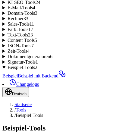
KI-SEO-Tools
24
E-Mail-Tools
4
Domain-Tools
3
Rechner
33
Sales-Tools
11
Farb-Tools
17
Text-Tools
23
Content-Tools
5
JSON-Tools
7
Zeit-Tools
4
Dokumentgeneratoren
6
Signatur-Tools
1
Beispiel-Tools
2
Beispiel
Beispiel mit Backend
Changelogs
Deutsch
Startseite
/
Tools
/
Beispiel-Tools
Beispiel-Tools