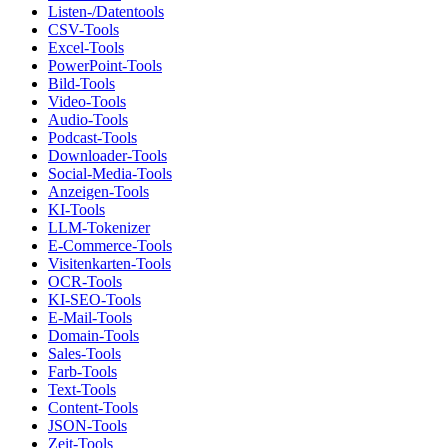
Listen-/Datentools
CSV-Tools
Excel-Tools
PowerPoint-Tools
Bild-Tools
Video-Tools
Audio-Tools
Podcast-Tools
Downloader-Tools
Social-Media-Tools
Anzeigen-Tools
KI-Tools
LLM-Tokenizer
E-Commerce-Tools
Visitenkarten-Tools
OCR-Tools
KI-SEO-Tools
E-Mail-Tools
Domain-Tools
Sales-Tools
Farb-Tools
Text-Tools
Content-Tools
JSON-Tools
Zeit-Tools