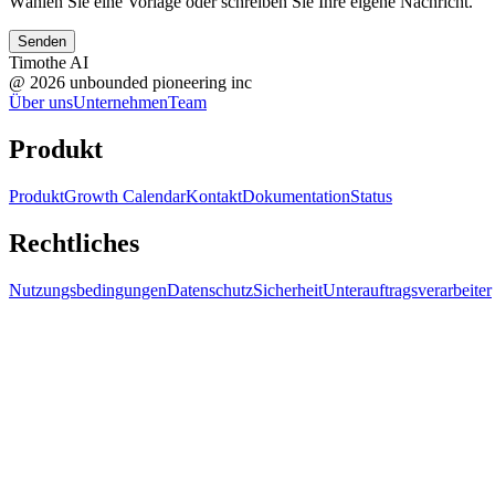
Wählen Sie eine Vorlage oder schreiben Sie Ihre eigene Nachricht.
Senden
Timothe AI
@
2026
unbounded pioneering inc
Über uns
Unternehmen
Team
Produkt
Produkt
Growth Calendar
Kontakt
Dokumentation
Status
Rechtliches
Nutzungsbedingungen
Datenschutz
Sicherheit
Unterauftragsverarbeiter