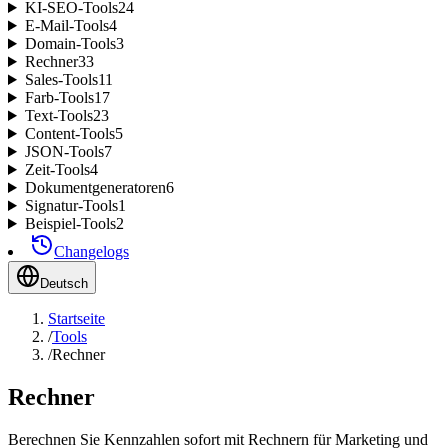
KI-SEO-Tools
24
E-Mail-Tools
4
Domain-Tools
3
Rechner
33
Sales-Tools
11
Farb-Tools
17
Text-Tools
23
Content-Tools
5
JSON-Tools
7
Zeit-Tools
4
Dokumentgeneratoren
6
Signatur-Tools
1
Beispiel-Tools
2
Changelogs
Deutsch
Startseite
/
Tools
/
Rechner
Rechner
Berechnen Sie Kennzahlen sofort mit Rechnern für Marketing und