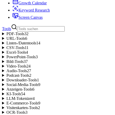
Growth Calendar
Keyword Research
Screen Canvas
Tools
PDF-Tools
32
URL-Tools
6
Listen-/Datentools
14
CSV-Tools
11
Excel-Tools
4
PowerPoint-Tools
3
Bild-Tools
37
Video-Tools
24
Audio-Tools
27
Podcast-Tools
2
Downloader-Tools
1
Social-Media-Tools
9
Anzeigen-Tools
6
KI-Tools
54
LLM-Tokenizer
4
E-Commerce-Tools
9
Visitenkarten-Tools
2
OCR-Tools
3