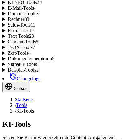
KI-SEO-Tools
24
E-Mail-Tools
4
Domain-Tools
3
Rechner
33
Sales-Tools
11
Farb-Tools
17
Text-Tools
23
Content-Tools
5
JSON-Tools
7
Zeit-Tools
4
Dokumentgeneratoren
6
Signatur-Tools
1
Beispiel-Tools
2
Changelogs
Deutsch
Startseite
/
Tools
/
KI-Tools
KI-Tools
Setzen Sie KI für wiederkehrende Content-Aufgaben ein —