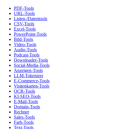
PDF-Tools
URL-Tools
Listen-/Datentools
CSV-Tools
Excel-Tools
PowerPoint-Tools
Bild-Tools
Video-Tools
Audio-Tools
Podcast-Tools
Downloader-Tools
Social-Media-Tools
Anzeigen-Tools
LLM-Tokenizer
E-Commerce-Tools
Visitenkarten-Tools
OCR-Tools
KI-SEO-Tools
E-Mail-Tools
Domain-Tools
Rechner
Sales-Tools
Farb-Tools
Text-Tools