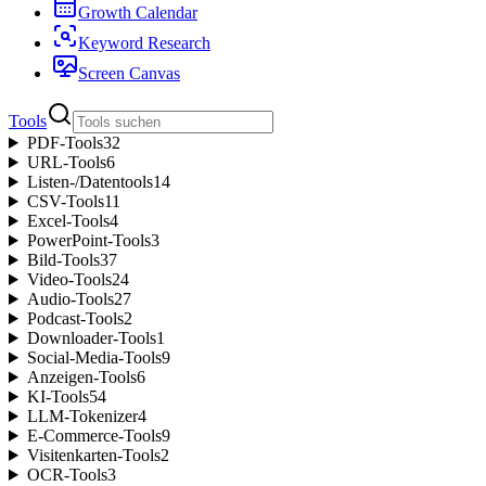
Growth Calendar
Keyword Research
Screen Canvas
Tools
PDF-Tools
32
URL-Tools
6
Listen-/Datentools
14
CSV-Tools
11
Excel-Tools
4
PowerPoint-Tools
3
Bild-Tools
37
Video-Tools
24
Audio-Tools
27
Podcast-Tools
2
Downloader-Tools
1
Social-Media-Tools
9
Anzeigen-Tools
6
KI-Tools
54
LLM-Tokenizer
4
E-Commerce-Tools
9
Visitenkarten-Tools
2
OCR-Tools
3