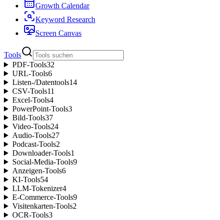
Growth Calendar
Keyword Research
Screen Canvas
Tools
PDF-Tools
32
URL-Tools
6
Listen-/Datentools
14
CSV-Tools
11
Excel-Tools
4
PowerPoint-Tools
3
Bild-Tools
37
Video-Tools
24
Audio-Tools
27
Podcast-Tools
2
Downloader-Tools
1
Social-Media-Tools
9
Anzeigen-Tools
6
KI-Tools
54
LLM-Tokenizer
4
E-Commerce-Tools
9
Visitenkarten-Tools
2
OCR-Tools
3