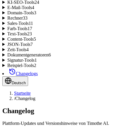
KI-SEO-Tools
24
E-Mail-Tools
4
Domain-Tools
3
Rechner
33
Sales-Tools
11
Farb-Tools
17
Text-Tools
23
Content-Tools
5
JSON-Tools
7
Zeit-Tools
4
Dokumentgeneratoren
6
Signatur-Tools
1
Beispiel-Tools
2
Changelogs
Deutsch
Startseite
/
Changelog
Changelog
Plattform-Updates und Versionshinweise von Timothe AI.