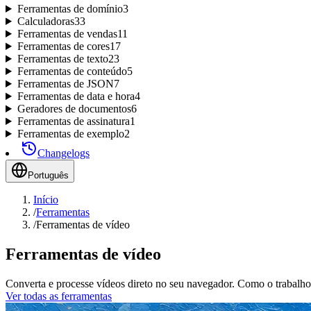
Ferramentas de domínio
3
Calculadoras
33
Ferramentas de vendas
11
Ferramentas de cores
17
Ferramentas de texto
23
Ferramentas de conteúdo
5
Ferramentas de JSON
7
Ferramentas de data e hora
4
Geradores de documentos
6
Ferramentas de assinatura
1
Ferramentas de exemplo
2
Changelogs
Português
Início
/
Ferramentas
/
Ferramentas de vídeo
Ferramentas de vídeo
Converta e processe vídeos direto no seu navegador. Como o trabalho
Ver todas as ferramentas