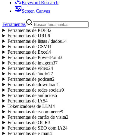
Keyword Research
Screen Canvas
Ferramentas
Ferramentas de PDF
32
Ferramentas de URL
6
Ferramentas de listas / dados
14
Ferramentas de CSV
11
Ferramentas de Excel
4
Ferramentas de PowerPoint
3
Ferramentas de imagem
37
Ferramentas de vídeo
24
Ferramentas de áudio
27
Ferramentas de podcast
2
Ferramentas de download
1
Ferramentas de redes sociais
9
Ferramentas de anúncios
6
Ferramentas de IA
54
Tokenizadores de LLM
4
Ferramentas de e-commerce
9
Ferramentas de cartão de visita
2
Ferramentas de OCR
3
Ferramentas de SEO com IA
24
Ferramentas de e-mail
4